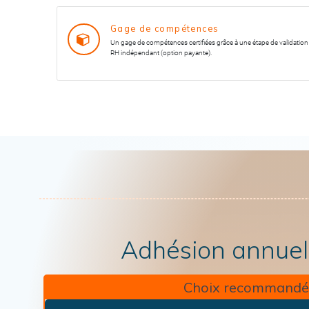
Gage de compétences
Un gage de compétences certifiées grâce à une étape de validatio
RH indépendant (option payante).
Adhésion annuel
Choix recommandé