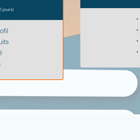
0 jours)
•
•
fil
•
uits
•
é
s