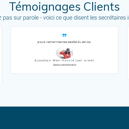
Témoignages Clients
pas sur parole - voici ce que disent les secrétaires
je suis vraiment tres tres satisfait du service..
djouekan Man-houvié joel armel
Gestion administrative