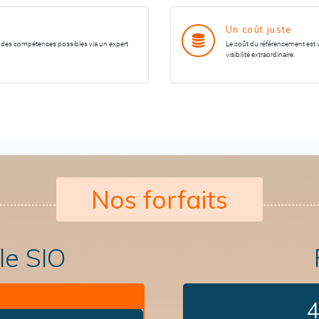
Un coût juste
n des compétences possibles via un expert
Le coût du référencement est v
visibilité extraordinaire.
Nos forfaits
le SIO
4