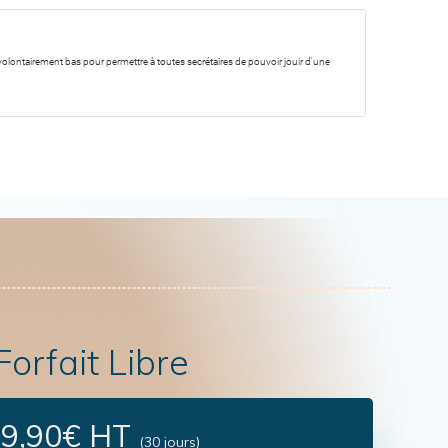
olontairement bas pour permettre à toutes secrétaires de pouvoir jouir d'une
Forfait Libre
9,90€ HT
(30 jours)