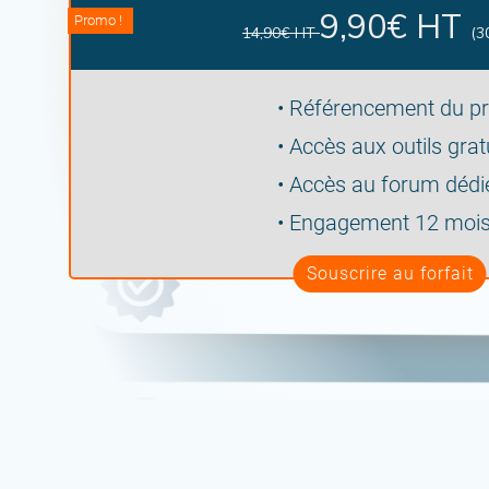
9,90€ HT
Promo !
14,90€ HT
(3
•
Référencement du pro
•
Accès aux outils grat
•
Accès au forum dédi
•
Engagement 12 moi
Souscrire au forfait