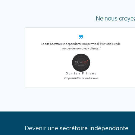
Ne nous croyez 
Le site Secretaire independante m'a permis d' être visible et de
trovuer de nombreux clients..."
Damien Princes
Programmation de rendez-vous
Devenir une
secrétaire indépendante